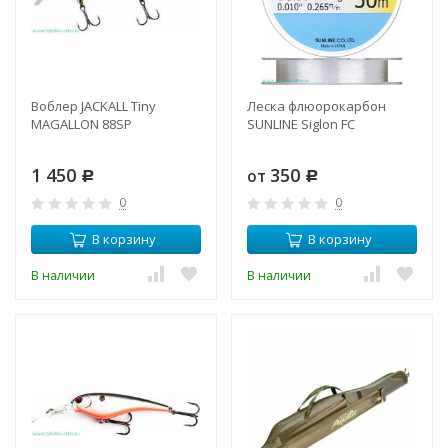
Воблер JACKALL Tiny
Леска флюорокарбон
MAGALLON 88SP
SUNLINE Siglon FC
1 450
350
от
Р
Р
0
0
В корзину
В корзину
В наличии
В наличии