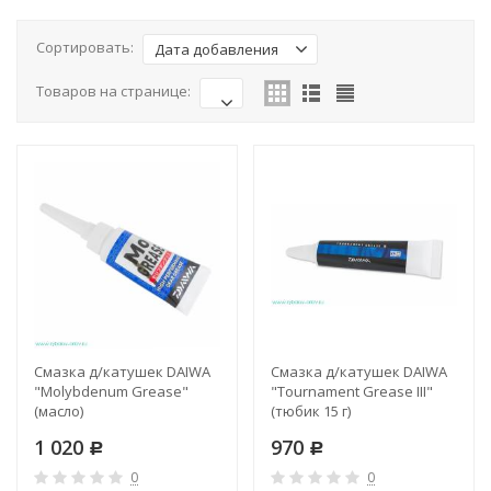
Сортировать:
Дата добавления
Товаров на странице:
Смазка д/катушек DAIWA
Смазка д/катушек DAIWA
"Molybdenum Grease"
"Tournament Grease III"
(масло)
(тюбик 15 г)
1 020
970
Р
Р
0
0