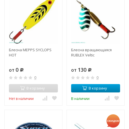
Блесна MEPPS SYCLOPS
Блесна вращающаяся
HOT
RUBLEX Veltic
0
130
от
от
Р
Р
0
0
В корзину
В корзину
Нет в наличии
В наличии
СКИДКА!