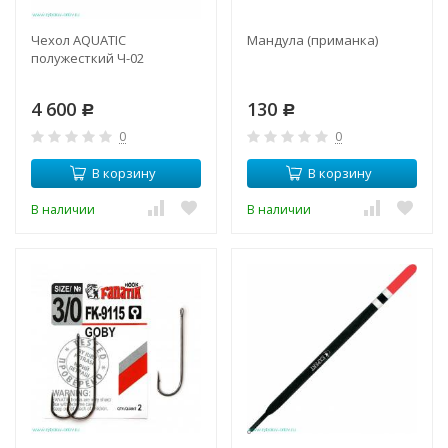
Чехол AQUATIC
Мандула (приманка)
полужесткий Ч-02
4 600
130
Р
Р
0
0
В корзину
В корзину
В наличии
В наличии