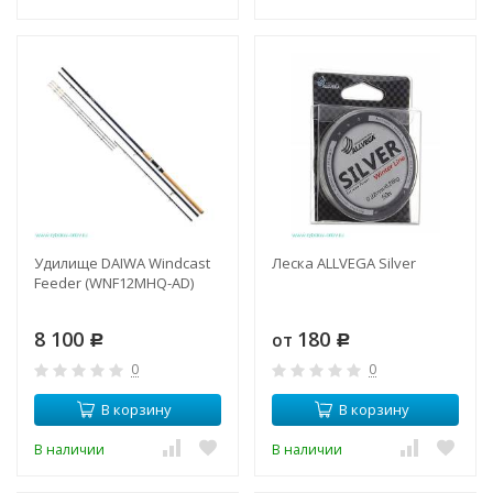
Удилище DAIWA Windcast
Леска ALLVEGA Silver
Feeder (WNF12MHQ-AD)
8 100
180
от
Р
Р
0
0
В корзину
В корзину
В наличии
В наличии