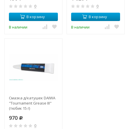
0
0
В корзину
В корзину
В наличии
В наличии
Смазка д/катушек DAIWA
"Tournament Grease III"
(тюбик 15 г)
970
Р
0