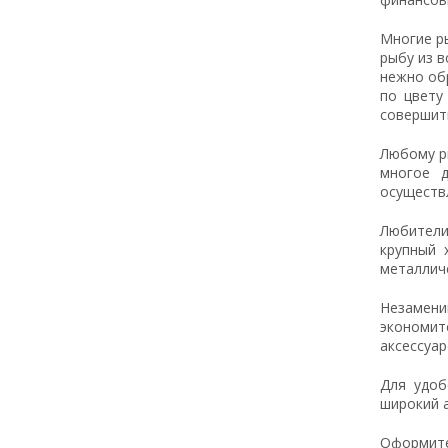
Многие р
рыбу из в
нежно об
по цвету
совершит
Любому р
многое д
осуществ
Любители
крупный 
металличе
Незамени
экономит
аксессуар
Для удоб
широкий а
Оформите 