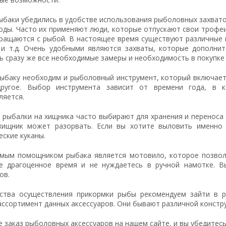
ыбаки убедились в удобстве использования рыболовных захвато
оды. Часто их применяют люди, которые отпускают свои трофеи
ращаются с рыбой. В настоящее время существуют различные 
 и т.д. Очень удобными являются захваты, которые дополни
ь сразу же все необходимые замеры и необходимость в покупке
ыбаку необходим и рыболовный инструмент, который включает
ругое. Выбор инструмента зависит от времени года, в 
ляется.
 рыбалки на хищника часто выбирают для хранения и переноса 
хищник может разорвать. Если вы хотите выловить именно 
ские куканы.
мым помощником рыбака является мотовило, которое позволя
е драгоценное время и не нуждаетесь в ручной намотке. 
ов.
ства осуществления прикормки рыбы рекомендуем зайти в ра
ссортимент данных аксессуаров. Они бывают различной констру
заказ рыболовных аксессуаров на нашем сайте, и вы убедитесь