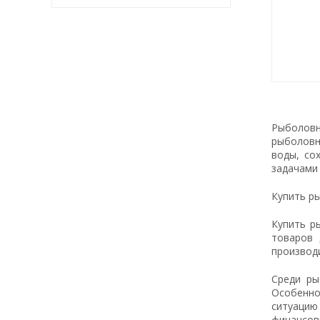
Рыболовн
рыболовн
воды, со
задачами 
Купить р
Купить р
товаров 
производ
Среди ры
Особенно 
ситуацию
финансов