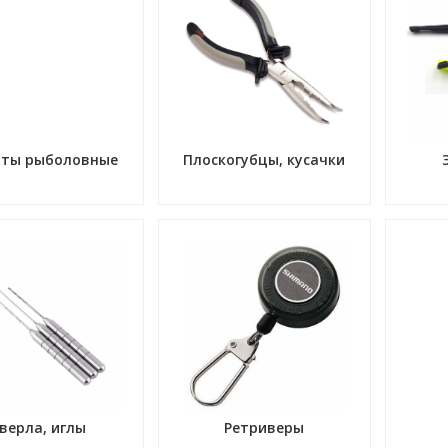
аты рыболовные
Плоскогубцы, кусачки
верла, иглы
Ретриверы