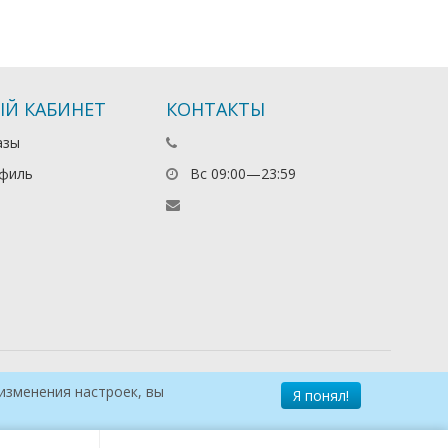
Й КАБИНЕТ
КОНТАКТЫ
азы
филь
Вс 09:00—23:59
изменения настроек, вы
Я понял!