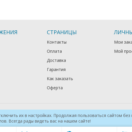
ЖЕНИЯ
СТРАНИЦЫ
ЛИЧНЫ
Контакты
Мои зак
Оплата
Мой про
Доставка
Гарантия
Как заказать
Оферта
тключить их в настройках. Продолжая пользоваться сайтом без 
ов. Всегда рады видеть вас на нашем сайте!