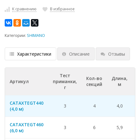
К сравнению
В избранное
Категории:
SHIMANO
Характеристики
Описание
Отзывы
Тест
Кол-во
Длина,
В
Артикул
приманки,
секций
м
г
CATAXTEGT440
3
4
4,0
1
(4,0 м)
CATAXTEGT460
3
6
5,9
2
(6,0 м)